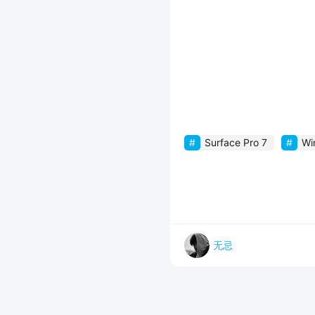
Surface Pro 7
Wi
无忌