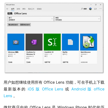
界
W
i
n
1
1
W
i
n
1
0
用户如想继续使用所有 Office Lens 功能，可在手机上下载
P
最新版本的 
iOS 版 Office Lens
 或 
Android 版 office 
C
Lens
 。
软
件
微软商店中的 Office Lens 是 Windows Phone 时代的历