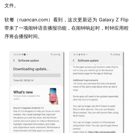
1
文件。
W
软餐（ruancan.com）看到，这次更新还为 Galaxy Z Flip 
i
带来了一项闹钟语音播报功能，在闹钟响起时，时钟应用程
n
序将会播报时间。
1
0
P
C
软
件
安
卓
苹
果