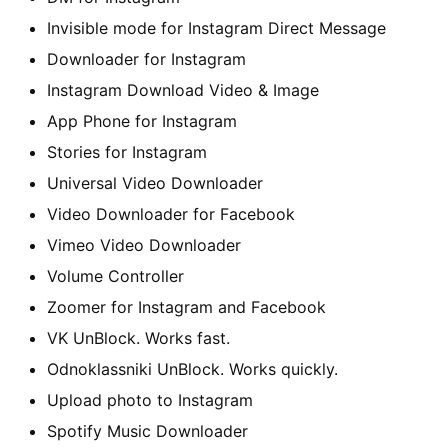
W
Invisible mode for Instagram Direct Message
i
Downloader for Instagram
n
Instagram Download Video & Image
1
0
App Phone for Instagram
Stories for Instagram
P
Universal Video Downloader
C
Video Downloader for Facebook
软
Vimeo Video Downloader
件
Volume Controller
安
Zoomer for Instagram and Facebook
卓
VK UnBlock. Works fast.
Odnoklassniki UnBlock. Works quickly.
苹
Upload photo to Instagram
果
Spotify Music Downloader