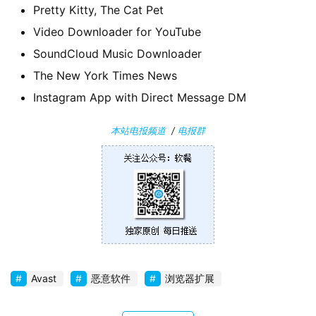
关
Pretty Kitty, The Cat Pet
于
Video Downloader for YouTube
SoundCloud Music Downloader
The New York Times News
Instagram App with Direct Message DM
本站电报频道
/
电报群
Avast
恶意软件
浏览器扩展