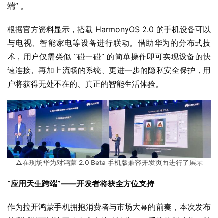
端” 。
W
根据官方资料显示，搭载 HarmonyOS 2.0 的手机设备可以
i
与电视、智能家电等设备进行联动。借助华为的分布式技
n
术，用户仅需类似 “碰一碰” 的简单操作即可实现设备的快
1
速连接。再加上流畅的系统、更进一步的隐私安全保护，用
1
户将获得无处不在的、真正的智能生活体验。
W
i
n
1
0
△在现场华为对鸿蒙 2.0 Beta 手机版兼容开发页面进行了展示
P
C
“应用天生跨端”——开发者将获全方位支持
软
件
作为拉开鸿蒙手机拥抱消费者与市场大幕的前奏，本次发布