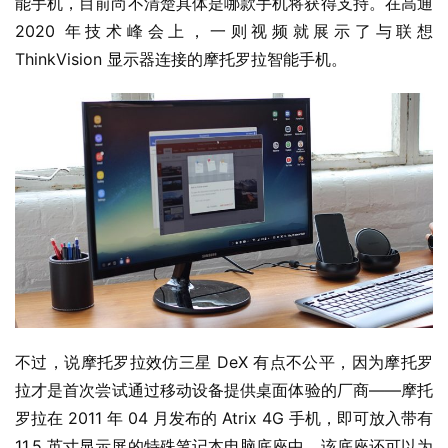
能手机，目前尚不清楚具体是哪款手机将获得支持。在高通 
业
2020 年技术峰会上，一则视频就展示了与联想 
界
ThinkVision 显示器连接的摩托罗拉智能手机。
W
i
n
1
1
W
i
n
1
0
不过，说摩托罗拉效仿三星 DeX 有点不公平，因为摩托罗
拉才是首次尝试通过移动设备提供桌面体验的厂商——摩托
P
罗拉在 2011 年 04 月发布的 Atrix 4G 手机，即
可放入带有 
C
软
11.5 英寸显示屏的特殊笔记本电脑底座中，该底座还可以为