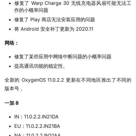
修复了 Warp Charge 30 无线充电器风扇可能无法工
W
作的小概率问题
i
修复了 Play 商店无法安装应用的问题
n
将 Android 安全补丁更新为 2020.11
1
0
网络：
P
修复了某些应用中网络中断问题的小概率问题
C
提高通讯功能的稳定性。
软
件
全新的 OxygenOS 11.0.2.2 更新在不同地区推出了不同的
版本号，
安
卓
一加 8
IN：11.0.2.2.IN21DA
苹
果
EU：11.0.2.2.IN21BA
NA：11.0.2.2.IN21AA