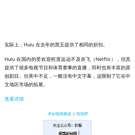
n
1
1
W
i
实际上，Hulu 在去年的黑五提供了相同的折扣。
n
1
Hulu 在国内的受欢迎程度远远不及奈飞（Netflix），但其
0
提供了很多电视节目和体育赛事的直播，同时也有丰富的原
创剧目。但美中不足，一般没有中文字幕，这限制了它在中
P
文地区市场的拓展。
C
软
查看详情
件
本站电报频道
/
电报群
安
卓