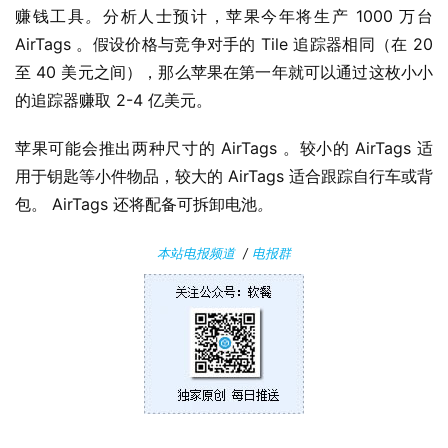
C
赚钱工具
。
分析人士预计，苹果今年将生产 1000 万台 
软
AirTags 。假设价格与竞争对手的 Tile 追踪器相同（在 20 
件
至 40 美元之间），那么苹果在第一年就可以通过这枚小小
的追踪器赚取 2-4 亿美元。
安
卓
苹果可能会推出两种尺寸的 AirTags 。较小的 AirTags 适
用于钥匙等小件物品，较大的 AirTags 适合跟踪自行车或背
苹
包。 AirTags 还将配备可拆卸电池
。
果
本站电报频道
/
电报群
关
于