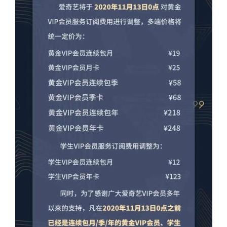
C
软
件
安
卓
苹
果
关
于