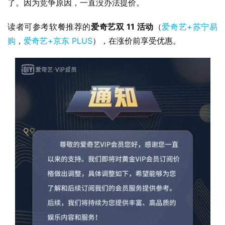
了。因为竞争原因，一直没办法提价。
读者可参考软餐推荐的
爱奇艺双 11 活动
（
爱奇艺+苏宁易
业
购
，
爱奇艺+京东 PLUS
），在涨价前享受优惠。
界
W
i
n
1
1
W
i
n
1
0
P