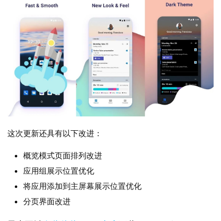
W
i
n
1
1
W
i
n
这次更新还具有以下改进：
1
0
概览模式页面排列改进
应用组展示位置优化
P
C
将应用添加到主屏幕展示位置优化
软
分页界面改进
件