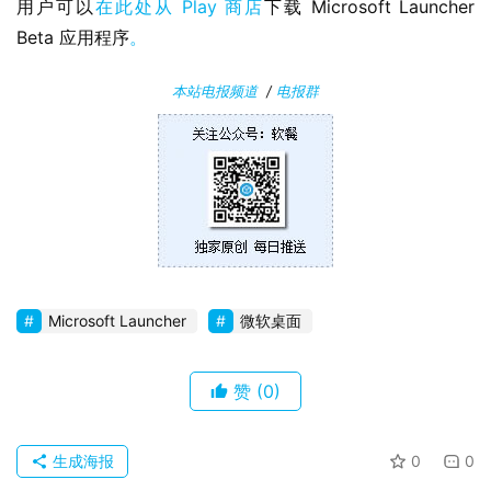
用户可以
在此处从 Play 商店
下载 Microsoft Launcher 
安
Beta 应用程序
。
卓
本站电报频道
/
电报群
苹
果
关
于
Microsoft Launcher
微软桌面
赞
(0)
生成海报
0
0