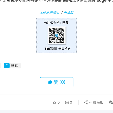
F 两页视图功能将在两个月左右的时间内出现在普通版 Edge 中
本站电报频道
/
电报群
微软
赞
(0)
0
0
生成海报