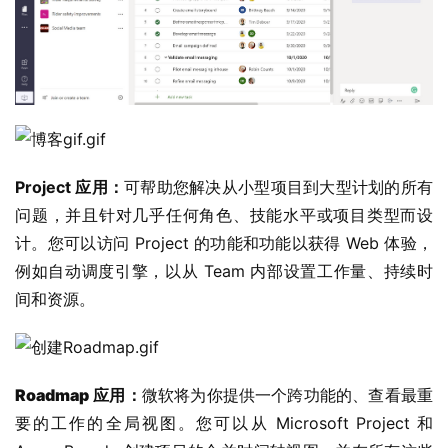
W
i
n
1
1
Project 应用：
可帮助您解决从小型项目到大型计划的所有
W
问题，并且针对几乎任何角色、技能水平或项目类型而设
i
计。您可以访问 Project 的功能和功能以获得 Web 体验，
n
1
例如自动调度引擎，以从 Team 内部设置工作量、持续时
0
间和资源。
P
C
Roadmap
 应用：
微软将为你提供一个跨功能的、查看最重
软
件
要的工作的全局视图。您可以从 Microsoft Project 和 