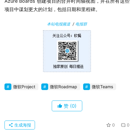
Azure Boards 创建项目的合并时间轴视图，并在所有这些
安
项目中谋划更大的计划，包括日期和里程碑。
卓
本站电报频道
/
电报群
苹
果
关
于
微软Project
微软Roadmap
微软Teams
赞
(0)
生成海报
0
0