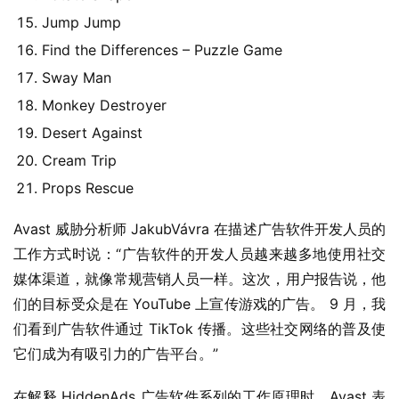
软
Jump Jump
件
Find the Differences – Puzzle Game
Sway Man
安
卓
Monkey Destroyer
Desert Against
苹
Cream Trip
果
Props Rescue
关
Avast 威胁分析师 JakubVávra 在描述广告软件开发人员的
于
工作方式时说：“广告软件的开发人员越来越多地使用社交
媒体渠道，就像常规营销人员一样。这次，用户报告说，他
们的目标受众是在 YouTube 上宣传游戏的广告。 9 月，我
们看到广告软件通过 TikTok 传播。这些社交网络的普及使
它们成为有吸引力的广告平台。”
在解释 HiddenAds 广告软件系列的工作原理时，Avast 表