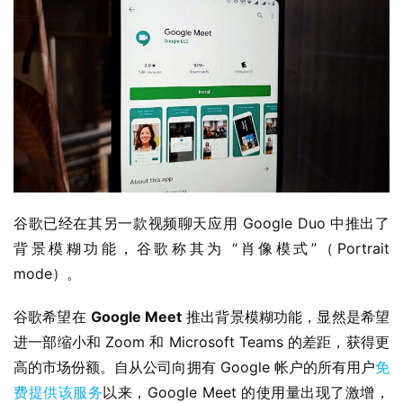
W
i
n
1
1
W
i
谷歌已经在其另一款视频聊天应用 Google Duo 中推出了
n
1
背景模糊功能，谷歌称其为 “肖像模式”（Portrait 
0
mode）。
谷歌希望在 
Google Meet
 推出背景模糊功能，显然是希望
P
C
进一部缩小和 Zoom 和 Microsoft Teams 的差距，获得更
软
高的市场份额。自从公司向拥有 Google 帐户的所有用户
免
件
费提供该服务
以来，Google Meet 的使用量出现了激增，