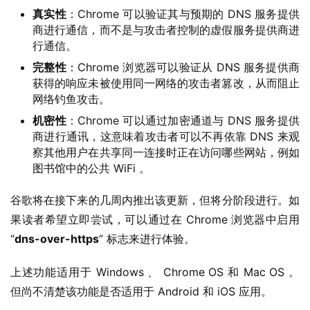
真实性
：Chrome 可以验证其与预期的 DNS 服务提供
W
商进行通信，而不是与攻击者控制的虚假服务提供商进
i
行通信。
n
完整性
：Chrome 浏览器可以验证从 DNS 服务提供商
1
获得的响应未被使用同一网络的攻击者篡改，从而阻止
1
网络钓鱼攻击。
机密性
：Chrome 可以通过加密通道与 DNS 服务提供
W
商进行通讯，这意味着攻击者可以不再依靠 DNS 来观
i
察其他用户在共享同一连接时正在访问哪些网站，例如
n
图书馆中的公共 WiFi 。
1
0
谷歌将在接下来的几周内推出该更新，但将分阶段进行。如
果读者希望立即尝试，可以通过在 Chrome 浏览器中启用 
P
“
dns-over-https
” 标志来进行体验。
C
软
上述功能适用​​于 Windows 、 Chrome OS 和 Mac OS 。
件
但尚不清楚该功能是否适用于 Android 和 iOS 应用。