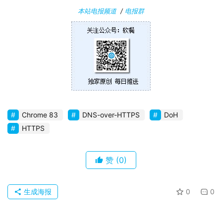
安
本站电报频道
/
电报群
卓
苹
果
关
于
Chrome 83
DNS-over-HTTPS
DoH
HTTPS
赞
(0)
生成海报
0
0