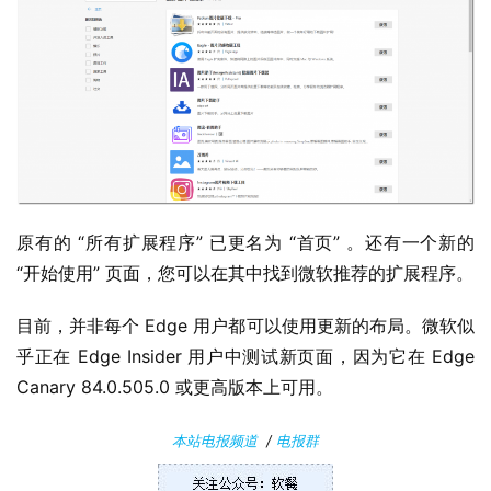
0
P
C
软
件
安
卓
原有的 “所有扩展程序” 已更名为 “首页” 。还有一个新的 
“开始使用” 页面，您可以在其中找到微软推荐的扩展程序。
苹
果
目前，并非每个 Edge 用户都可以使用更新的布局。微软似
乎正在 Edge Insider 用户中测试新页面，因为它在 Edge 
关
Canary 84.0.505.0 或更高版本上可用。
于
本站电报频道
/
电报群