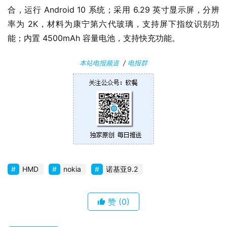
合，运行 Android 10 系统；采用 6.29 英寸显示屏，分辨
率为 2K，材料为康宁第六代玻璃，支持屏下指纹识别功
安
卓
能；内置 4500mAh 容量电池，支持快充功能。
本站电报频道
/
电报群
苹
果
关
于
HMD
nokia
诺基亚9.2
赞
(0)