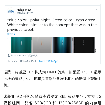
界
W
i
n
1
1
W
i
n
1
据悉，诺基亚 9.2 将成为 HMD 的第一款配置 120Hz 显示
0
面板的智能手机，也将是首款配备屏下相机的诺基亚智能手
机。
P
C
诺基亚 9.2 手机将搭载高通骁龙 865 移动平台，支持 5G 
软
双模组网；配备 6GB/8GB 和 128GB/256GB 的内存组
件