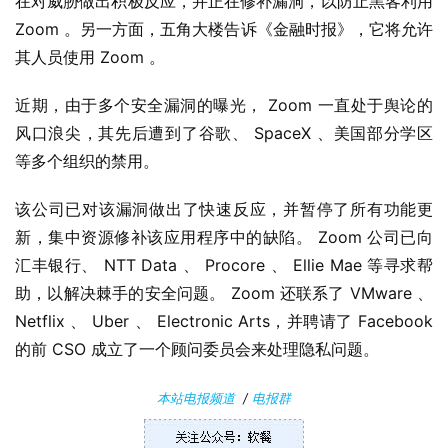
在对威胁做出积极反应，并正在修补漏洞，以防止黑客利用 
i
n
Zoom 。另一方面，五角大楼告诉《金融时报》，它将允许
1
其人员使用 Zoom 。 
1
近期，由于多个安全漏洞的曝光， Zoom 一直处于舆论的
W
风口浪尖，其先后遭到了谷歌、 SpaceX 、美国部分学区
i
等多个组织的禁用。
n
1
该公司已对该漏洞做出了快速反应，并暂停了所有功能更
0
新，集中资源修补该应用程序中的缺陷。 Zoom 公司已向
汇丰银行、 NTT Data 、 Procore 、 Ellie Mae 等寻求帮
P
助，以解决棘手的安全问题。 Zoom 还联系了 VMware 、 
C
Netflix 、 Uber 、 Electronic Arts，并聘请了 Facebook 
软
的前 CSO 成立了一个顾问委员会来处理隐私问题。
件
本站电报频道
/
电报群
安
卓