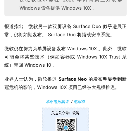
n
1
Windows 设备提供 Windows 10X 。
1
报道指出，微软另一款双屏设备 Surface Duo 似乎进展正
W
常，仍将如期发布。 Surface Duo 将搭载安卓系统。
i
n
微软仍在努力为单屏设备发布 Windows 10X 。此外，微软
1
可能会将某些技术（例如容器或 Windows 10X Trust 系
0
统）带回 Windows 10 。
P
业界人士认为，微软推迟 
Surface Neo
 的发布明显受到新
C
冠危机的影响，Windows 10X 项目已经被大规模推迟。
软
件
本站电报频道
/
电报群
安
卓