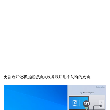
业
界
更新通知还将提醒您插入设备以启用不间断的更新。 
W
i
n
1
1