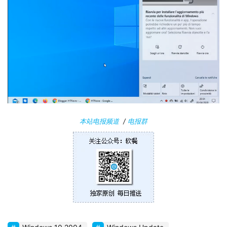
W
i
n
1
0
P
C
本站电报频道
/
电报群
软
件
安
卓
苹
果