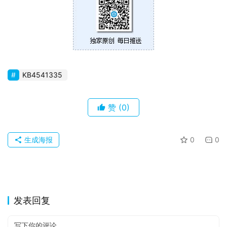
苹
果
关
于
KB4541335
赞
(0)
生成海报
0
0
发表回复