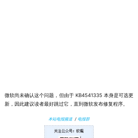
n
1
1
W
i
n
1
0
P
C
微软尚未确认这个问题，但由于 KB4541335 本身是可选更
软
新，因此建议读者最好跳过它，直到微软发布修复程序。
件
本站电报频道
/
电报群
安
卓