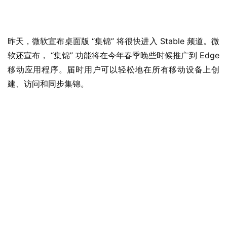
W
i
n
昨天，微软宣布桌面版 “集锦” 将很快进入 Stable 频道。微
1
软还宣布， “集锦” 功能将在今年春季晚些时候推广到 Edge 
1
移动应用程序。届时用户可以轻松地在所有移动设备上创
建、访问和同步集锦。
W
i
n
1
0
P
C
软
件