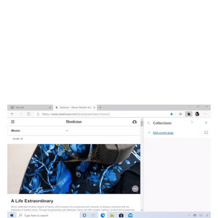
安
卓
苹
果
关
于