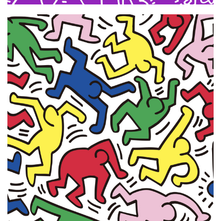
业
界
W
i