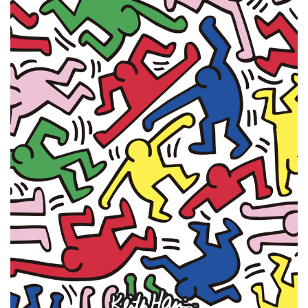
n
1
1
W
i
n
1
0
P
C
软
件
安
卓