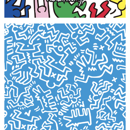
苹
果
关
于