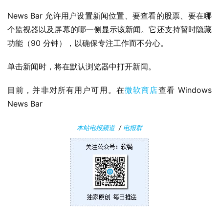
P
C
News Bar 允许用户设置新闻位置、要查看的股票、要在哪
软
个监视器以及屏幕的哪一侧显示该新闻。它还支持暂时隐藏
件
功能（90 分钟），以确保专注工作而不分心。
安
单击新闻时，将在默认浏览器中打开新闻。
卓
目前，并非对所有用户可用。在
微软商店
查看 Windows 
苹
News Bar
果
本站电报频道
/
电报群
关
于