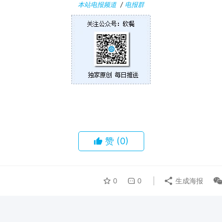
本站电报频道
/
电报群
赞
(0)
0
0
生成海报