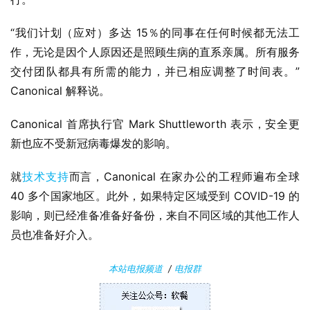
“我们计划（应对）多达 15％的同事在任何时候都无法工
P
作，无论是因个人原因还是照顾生病的直系亲属。所有服务
C
软
交付团队都具有所需的能力，并已相应调整了时间表。” 
件
Canonical 解释说。
Canonical 首席执行官 Mark Shuttleworth 表示，安全更
安
卓
新也应不受新冠病毒爆发的影响。
就
技术支持
而言，Canonical 在家办公的工程师遍布全球 
苹
40 多个国家地区。此外，如果特定区域受到 COVID-19 的
果
影响，则已经准备准备好备份，来自不同区域的其他工作人
关
员也准备好介入。
于
本站电报频道
/
电报群