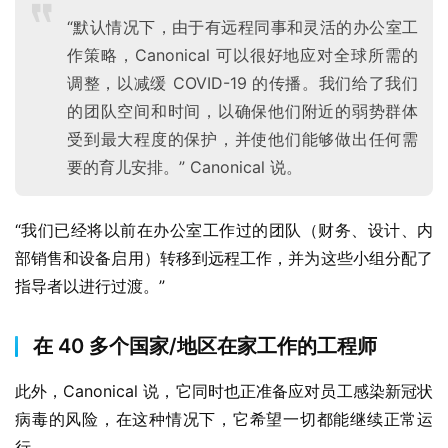
“默认情况下，由于有远程同事和灵活的办公室工
作策略，Canonical 可以很好地应对全球所需的
调整，以减缓 COVID-19 的传播。我们给了我们
的团队空间和时间，以确保他们附近的弱势群体
业
受到最大程度的保护，并使他们能够做出任何需
界
要的育儿安排。” Canonical 说。
W
i
“我们已经将以前在办公室工作过的团队（财务、设计、内
n
部销售和设备启用）转移到远程工作，并为这些小组分配了
1
指导者以进行过渡。”
1
在 40 多个国家/地区在家工作的工程师
W
i
此外，Canonical 说，它同时也正准备应对员工感染新冠状
n
病毒的风险，在这种情况下，它希望一切都能继续正常运
1
0
行。