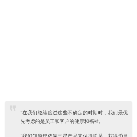
业
界
W
i
n
1
1
W
i
n
1
“在我们继续度过这些不确定的时期时，我们最优
0
先考虑的是员工和客户的健康和福祉。
“我们知道您依靠三星产品来保持联系，获得消息
P