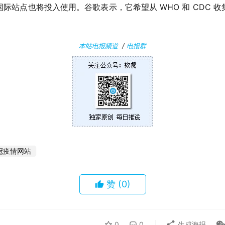
际站点也将投入使用。谷歌表示，它希望从 WHO 和 CDC 
本站电报频道
/
电报群
冠疫情网站
赞
(0)
0
0
生成海报