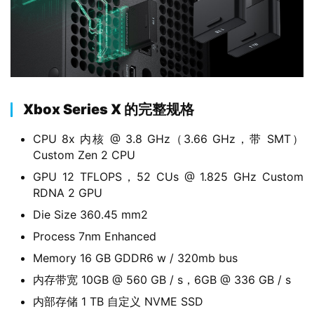
业
界
W
i
Xbox Series X 的完整规格
n
1
CPU 8x 内核 @ 3.8 GHz（3.66 GHz，带 SMT）
1
Custom Zen 2 CPU
GPU 12 TFLOPS，52 CUs @ 1.825 GHz Custom
W
RDNA 2 GPU
i
Die Size 360​​.45 mm2
n
1
Process 7nm Enhanced
0
Memory 16 GB GDDR6 w / 320mb bus
内存带宽 10GB @ 560 GB / s，6GB @ 336 GB / s
P
内部存储 1 TB 自定义 NVME SSD
C