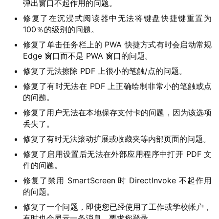
弹出窗口不起作用的问题。
i
修复了在沉浸式阅读器中无法将键盘快捷键重置为
n
100％的级别的问题。
1
1
修复了单击任务栏上的 PWA 快捷方式有时会启动常规
Edge 窗口而不是 PWA 窗口的问题。
W
修复了无法擦除 PDF 上很小的笔触/点的问题。
i
修复了有时无法在 PDF 上正确绘制非常小的笔触或点
n
的问题。
1
修复了用户无法在本地保存支付卡的问题，因为该选项
0
丢失了。
修复了有时无法滚动扩展或收藏夹等内部页面的问题。
P
修复了启用设置后无法在外部应用程序中打开 PDF 文
C
件的问题。
软
件
修复了禁用 SmartScreen 时 DirectInvoke 不起作用
的问题。
安
修复了一个问题，即使您已经使用了工作或学校帐户，
卓
有时也会显示一条消息，要求您登录。