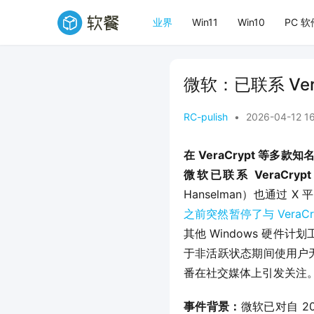
业界
Win11
Win10
PC 软
微软：已联系 Ver
RC-pulish
•
2026-04-12 1
在 VeraCrypt 等多款
微软已联系 VeraCry
Hanselman）也通
之前突然暂停了与 VeraCryp
其他 Windows 硬
于非活跃状态期间使用户无
番在社交媒体上引发关注
事件背景：
微软已对自 2