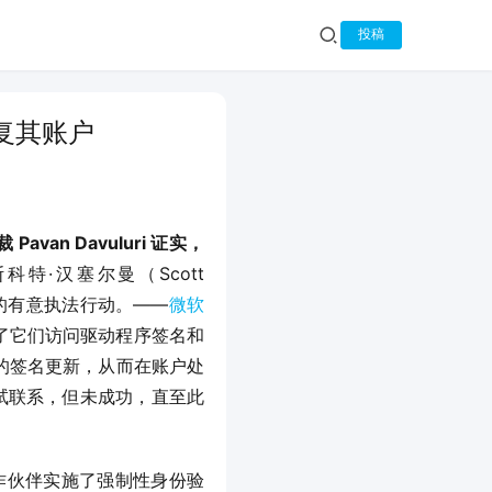
投稿
恢复其账户
van Davuluri 证实，
特·汉塞尔曼（Scott 
目的有意执法行动。——
微软
了它们访问驱动程序签名和
件的签名更新，从而在账户处
尝试联系，但未成功，直至此
划合作伙伴实施了强制性身份验