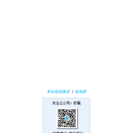
1
W
i
n
1
0
P
C
软
件
本站电报频道
/
电报群
安
卓
苹
果