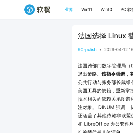
业界
Win11
Win10
PC 软
法国选择 Linux
RC-pulish
•
2026-04-12 1
法国跨部门数字管理局（D
退出策略。
该指令强调，将
公共行动与账务部长戴维
美国工具的依赖，重新掌控
技术相关的依赖关系图谱
注对象。 DINUM 强调，
还涵盖了其他依赖非欧盟供应
和 LibreOffice 办公套
准的替代品具体清单。