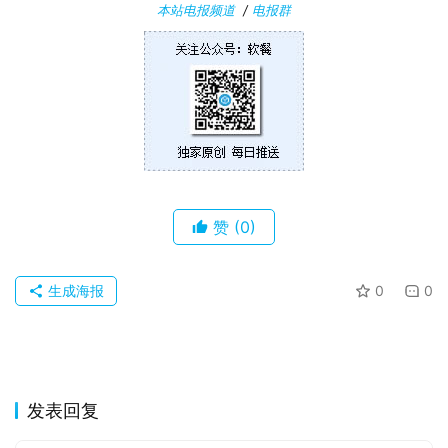
0
本站电报频道
/
电报群
P
C
软
件
安
卓
赞
(0)
苹
果
生成海报
0
0
关
于
发表回复