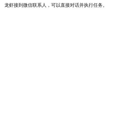
龙虾接到微信联系人，可以直接对话并执行任务。
1
0
P
C
软
件
安
卓
苹
果
关
于