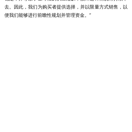
W
去。因此，我们为购买者提供选择，并以限量方式销售，以
i
便我们能够进行前瞻性规划并管理资金。”
n
1
0
P
C
软
件
安
卓
苹
果