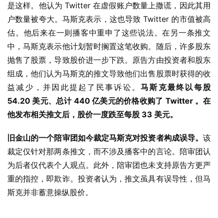
是这样。他认为 Twitter 在虚假账户数量上撒谎，因此其用
户数量被夸大。马斯克表示，这也导致 Twitter 的市值被高
估。他后来在一则播客中重申了这些说法。在另一条推文
中，马斯克表示他计划暂时搁置这笔收购。随后，许多股东
抛售了股票，导致股价进一步下跌。原告方由投资者和股东
组成，他们认为马斯克的推文导致他们出售股票时获得的收
益减少，并因此提起了民事诉讼。
马斯克最终以每股 
54.20 美元、总计 440 亿美元的价格收购了 Twitter 。在
他发布相关推文后，股价一度跌至每股 33 美元。
旧金山的一个陪审团如今裁定马斯克对投资者构成误导。
该
裁定仅针对那两条推文，而不涉及播客中的言论。陪审团认
为后者仅代表个人观点。此外，陪审团也未支持原告方更严
重的指控，即欺诈。投资者认为，推文虽具有误导性，但马
斯克并非蓄意操纵股价。
业
界