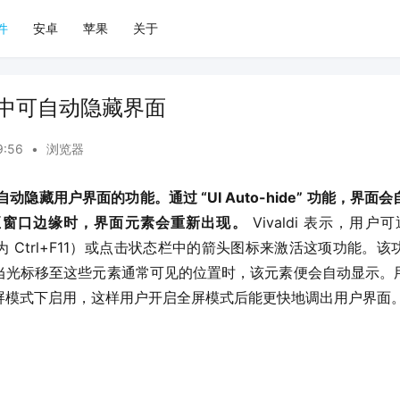
件
安卓
苹果
关于
版本中可自动隐藏界面
9:56
•
浏览器
入了一项自动隐藏用户界面的功能。通过 “UI Auto-hide” 功能，
至窗口边缘时，界面元素会重新出现。
 Vivaldi 表示，用
ws 上为 Ctrl+F11）或点击状态栏中的箭头图标来激活这项功能
当光标移至这些元素通常可见的位置时，该元素便会自动显示。
屏模式下启用，这样用户开启全屏模式后能更快地调出用户界面