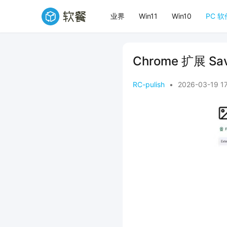
业界
Win11
Win10
PC 软
Chrome 扩展 S
RC-pulish
•
2026-03-19 1