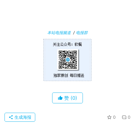
安
卓
苹
本站电报频道
/
电报群
果
关
于
赞
(0)
生成海报
0
0