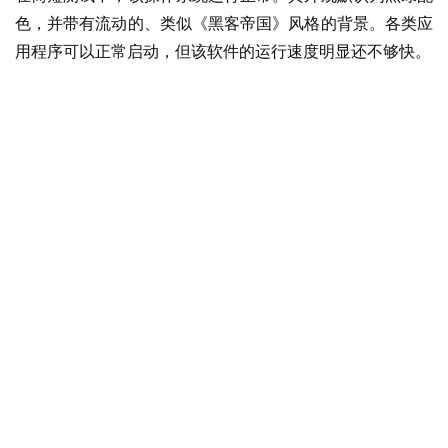
色，并带有流动的、类似《黑客帝国》风格的背景。各类应
W
用程序可以正常启动，但该软件的运行速度明显还不够快。
i
n
1
1
W
i
n
1
0
P
C
软
件