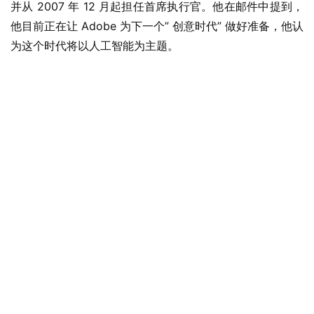
并从 2007 年 12 月起担任首席执行官。他在邮件中提到，
他目前正在让 Adobe 为下一个” 创意时代” 做好准备，他认
为这个时代将以人工智能为主题。
业
界
W
i
n
1
1
W
i