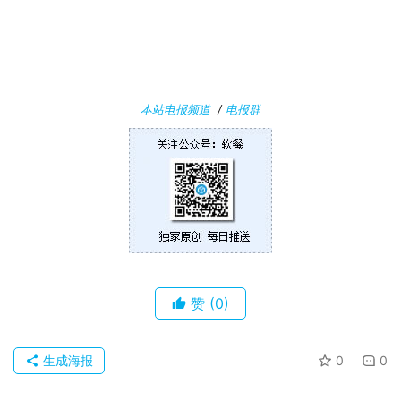
n
1
0
P
本站电报频道
/
电报群
C
软
件
安
卓
苹
赞
(0)
果
关
生成海报
0
0
于