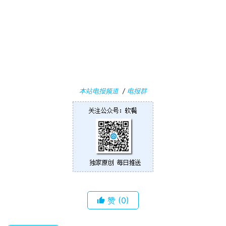
i
n
1
0
P
C
本站电报频道
/
电报群
软
件
安
卓
苹
果
赞
(0)
关