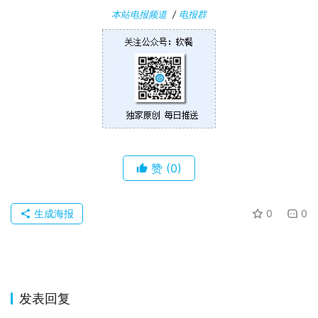
本站电报频道
/
电报群
苹
果
关
于
赞
(0)
生成海报
0
0
发表回复