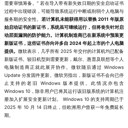
需要审慎筹备。” 若在导入带有新失效日期的安全启动证书
过程中出现错误，可能导致系统运行中断或削弱个人电脑与
服务期的安全性。
若计算机未能获得用以替换 2011 年版原
始启动证书的新证书，系统虽可继续运行，但将丧失针对启
动层面漏洞的防护能力。计算机制造商已在新系统中预装更
新版证书，这些证书亦向许多自 2024 年起上市的个人电脑
提供。
微软表示，几乎所有 2025 年交付的计算机均已配备
新版证书。较旧机型则需要更新，戴尔、惠普及联想等个人
电脑制造商正就此展开协作。微软随后通过 Windows 
Update 分发固件更新。微软另指出，新版证书不会向已停
止支持的老旧 Windows 版本提供。此情况亦包含 
Windows 10，除非用户已将其运行该旧版系统的计算机注
册加入扩展安全更新计划。 Windows 10 的支持周期已于 
业
2025 年 10 月 14 日终止，但欧洲用户曾获一年免费延长
界
期。
W