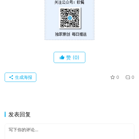
苹
果
关
于
赞
(0)
生成海报
0
0
发表回复