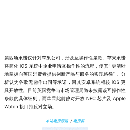
n
1
1
W
i
n
1
第四项承诺仅针对苹果公司，涉及互操作性条款。苹果承诺
0
将简化 iOS 系统中企业申请互操作性的流程，使其” 更清晰
地掌握向英国消费者提供创新产品与服务的实现路径” 。分
P
析认为谷歌无需作出同等承诺，因其安卓系统相较 iOS 更
C
具开放性。目前英国竞争与市场管理局尚未披露该互操作性
软
件
条款的具体细则，而苹果此前曾对开放 NFC 芯片及 Apple 
Watch 接口持反对立场。
安
卓
本站电报频道
/
电报群