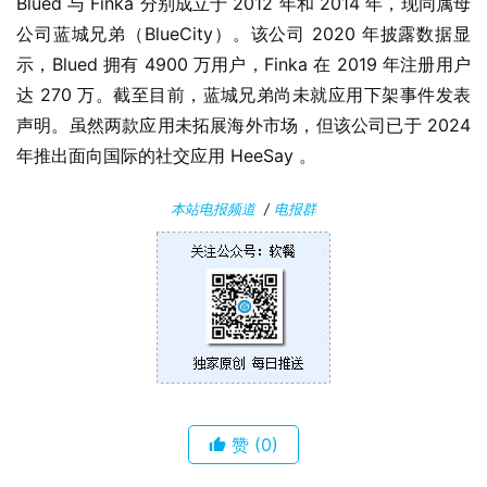
W
Blued 与 Finka 分别成立于 2012 年和 2014 年，现同属母
i
公司蓝城兄弟（BlueCity）。该公司 2020 年披露数据显
n
示，Blued 拥有 4900 万用户，Finka 在 2019 年注册用户
1
达 270 万。截至目前，蓝城兄弟尚未就应用下架事件发表
0
声明。虽然两款应用未拓展海外市场，但该公司已于 2024 
年推出面向国际的社交应用 HeeSay 。
P
C
本站电报频道
/
电报群
软
件
安
卓
苹
果
赞
(0)
关