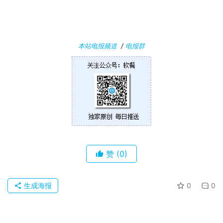
安
卓
苹
本站电报频道
/
电报群
果
关
于
赞
(0)
生成海报
0
0