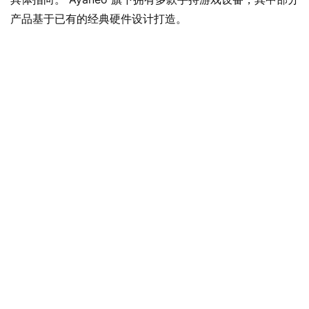
W
产品基于已有的经典硬件设计打造。
i
n
1
1
W
i
n
1
0
P
C
软
件