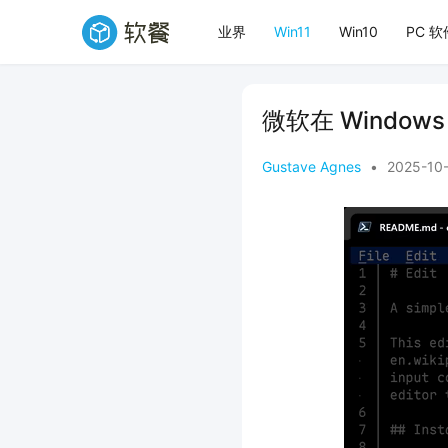
业界
Win11
Win10
PC 软
微软在 Window
Gustave Agnes
•
2025-10