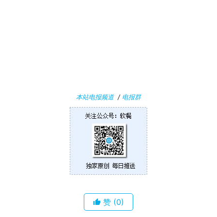
W
i
n
1
0
P
C
本站电报频道
/
电报群
软
件
安
卓
苹
果
赞
(0)
关