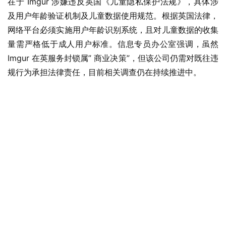
在于 Imgur 涉嫌违反英国《儿童隐私保护法规》，具体涉
及用户年龄验证机制及儿童数据使用规范。根据英国法律，
网络平台必须实施用户年龄识别系统，且对儿童数据的收集
量需严格低于成人用户标准。信息专员办公室强调，虽然 
Imgur 在英服务封锁属” 商业决策”，但该公司仍需对既往违
规行为承担法律责任，目前相关调查仍在持续推进中。
业
界
W
i
n
1
1