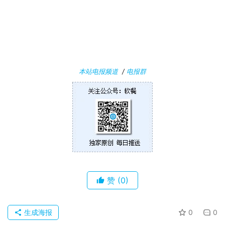
n
1
0
P
本站电报频道
/
电报群
C
软
件
安
卓
苹
果
赞
(0)
关
生成海报
0
0
于