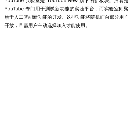
YouTube 实验室是 YouTube New 旗下的新板块。后者是 
YouTube 专门用于测试新功能的实验平台，而实验室则聚
焦于人工智能新功能的开发。这些功能将随机面向部分用户
开放，且需用户主动选择加入才能使用。
业
界
W
i
n
1
1
W
i